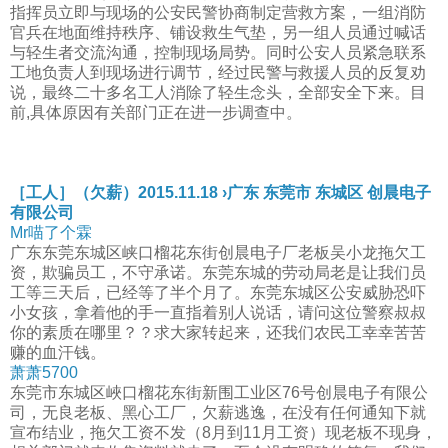
指挥员立即与现场的公安民警协商制定营救方案，一组消防
官兵在地面维持秩序、铺设救生气垫，另一组人员通过喊话
与轻生者交流沟通，控制现场局势。同时公安人员紧急联系
工地负责人到现场进行调节，经过民警与救援人员的反复劝
说，最终二十多名工人消除了轻生念头，全部安全下来。目
前,具体原因有关部门正在进一步调查中。
［工人］（欠薪）2015.11.18 ›广东 东莞市 东城区 创晨电子
有限公司
Mr喵了个霖
广东东莞东城区峡口榴花东街创晨电子厂老板吴小龙拖欠工
资，欺骗员工，不守承诺。东莞东城的劳动局老是让我们员
工等三天后，已经等了半个月了。东莞东城区公安威胁恐吓
小女孩，拿着他的手一直指着别人说话，请问这位警察叔叔
你的素质在哪里？？求大家转起来，还我们农民工幸幸苦苦
赚的血汗钱。
萧萧5700
东莞市东城区峽口榴花东街新围工业区76号创晨电子有限公
司，无良老板、黑心工厂，欠薪逃逸，在没有任何通知下就
宣布结业，拖欠工资不发（8月到11月工资）现老板不现身，