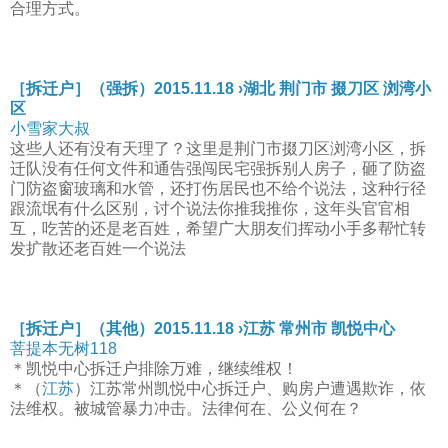
合理方式。
［拆迁户］（强拆）2015.11.18 ›湖北 荆门市 掇刀区 浏湾小
区
小雪家大叔
这些人还有没有天理了？这里是荆门市掇刀区浏湾小区，拆
迁队没有任何文件和通告强闯民宅强拆别人房子，砸了防盗
门防盗窗玻璃和水管，还打伤居民也不给个说法，这种行径
跟流氓有什么区别，讨个说法你推我推你，这年头官官相
互，吃苦的还是老百姓，希望广大朋友们挥动小手多帮忙转
发扩散还老百姓一个说法
［拆迁户］（其他）2015.11.18 ›江苏 常州市 凯悦中心
菩提本无树118
＊凯悦中心拆迁户排除万难，继续维权！
＊（
江苏
）江苏常州凯悦中心拆迁户、购房户遭遇欺诈，依
法维权。被城管暴力冲击。法律何在、公义何在？