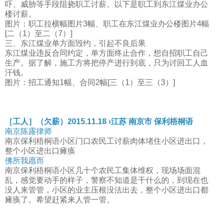
吓、威胁等手段阻挠职工讨薪。以下是职工到东江煤业办公
楼讨薪。
图片：职工拉横幅图片3幅、职工在东江煤业办公楼图片4幅
[二（1）至二（7）]
三、东江煤业单方面毁约，引起不良后果
东江煤业违反合同约定，单方面终止合作，想自招职工自己
生产。据了解，施工方将把停产进行到底，只为讨回工人血
汗钱。
图片：招工通知1幅、合同2幅[三（1）至三（3）]
［工人］（欠薪）2015.11.18 ›江苏 南京市 保利梧桐语
南京陈露律师
南京保利梧桐语小区门口农民工讨薪肉体堵住小区进出口，
整个小区进出口瘫痪
佛所我愿而
南京保利梧桐语小区几十个农民工集体维权，现场场面混
乱，感觉要动手的样子，警察不知道是干什么的，到现在也
没人来管管，小区的业主压根没法出去，整个小区进出口都
瘫痪了。希望赶紧来人管一管。