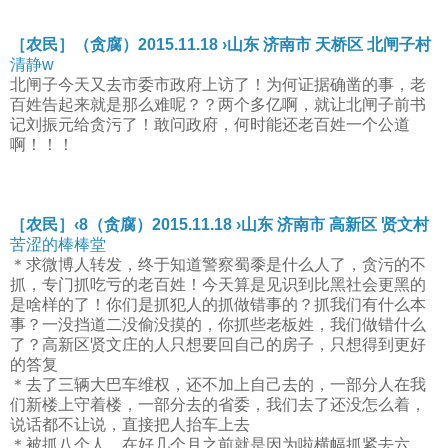
［农民］（贪腐）2015.11.18 ›山东 济南市 天桥区 北闸子村
清静w
北闸子今天又去市委市政府上访了！为何证据确凿的事，老
百姓告起来就是那么难呢？？两个多亿啊，就让北闸子前书
记刘振元给贪污了！敢问政府，何时能还老百姓一个公道
啊！！！
［农民］‹8（贪腐）2015.11.18 ›山东 济南市 高新区 贤文村
苦涩的棒棒堂
＊求微博人转发，终于知道警察蜀黍是什么人了，贪污的不
抓，专门抓吃亏的老百姓！今天算是见识到比黑社会更黑的
是啥样的了！你们是抓犯人的抓做错事的？抓我们有什么本
事？一没挡道二没偷没摸的，你抓些老板姓，我们做错什么
了？高新区贤文庄的人只想要回自己的房子，只想得到更好
的答复
＊去了三辆大巴车维权，还不加上自己去的，一部分人在我
们新楼上守着楼，一部分去的省委，我们去了还没怎么着，
说话都不让说，直接把人抬车上去
＊被抓八个人，在好几个月之前就是因为啦横幅抓紧去六