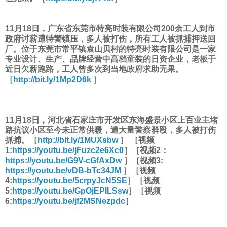
11月18日，广东省东莞市特亮时装有限公司200余工人到市
政府讨薪遭特警镇压，多人被打伤，所有工人被抓捕押送回
厂。位于东莞市常平镇袁山贝村的特亮时装有限公司是一家
专业设计、生产、品牌经营中高档童装的日资企业，老板于
近日欠薪跑路，工人曾多次到当地政府求助无果。
［
http://bit.ly/1Mp2D6k
］
11月18日，河北省石家庄市开发区东海盛景小区上百业主堵
路抗议小区至今未正常供暖，遭大量警察群殴，多人被打伤
抓捕。［
http://bit.ly/1MUXsbw
］ ［视频
1:
https://youtu.be/jFuzc2e6Xc0
］［视频2：
https://youtu.be/G9V-cGfAxDw
］［视频3:
https://youtu.be/vDB-bTc34JM
］［视频
4:
https://youtu.be/5crpyJcN5SE
］［视频
5:
https://youtu.be/GpOjEPILSsw
］［视频
6:
https://youtu.be/jf2MSNezpdc
］