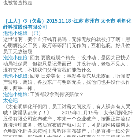
也被警查拖走
［工人］‹3（欠薪）2015.11.18 ›江苏 苏州市 太仓市 明辉化
纤科技股份有限公司
泡泡小媳娘
（
只
）
这世道啊，要个血汗钱容易吗，无缘无故的就被打了啊！黑
心明辉拖欠工资，政府等等部门无作为，互相包庇。好几位
员工无故被殴
泡泡小媳娘
: 回复 要脱就脱个精光 ：没冲动，是因为已找劳
动局社保局，但都只是记录而已，并没行动，老板不见人，
没有交代，不找我们父母官我们能做什么
泡泡小媳娘
: 回复 日爱美女 ：事发各股东从未露面，听闻资
产转移，离婚，各股东厂与明辉无关，找他们也并没什么作
用，两手一摊，
泡泡小媳娘
: 工资都没拿到何谈赔偿？
太仓吧
《太仓明辉化纤倒闭，员工讨薪大闹政府，有人裸奔有人哭
喊！防爆队都来了！》 2015年11月15号，太仓明辉化纤
股份有限公司宣布破产，本来一个企业破产，按照正常流程
直接清理账务，然后宣布破产就可以了，可是据网络爆料太
仓明辉化纤并未按照正常程序宣布破产，而是直接一纸公告