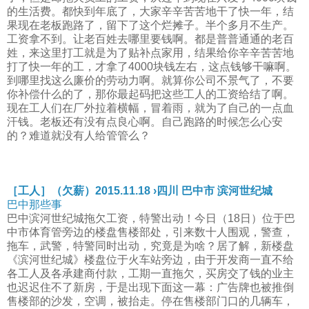
的生活费。都快到年底了，大家辛辛苦苦地干了快一年，结
果现在老板跑路了，留下了这个烂摊子。半个多月不生产。
工资拿不到。让老百姓去哪里要钱啊。都是普普通通的老百
姓，来这里打工就是为了贴补点家用，结果给你辛辛苦苦地
打了快一年的工，才拿了4000块钱左右，这点钱够干嘛啊。
到哪里找这么廉价的劳动力啊。就算你公司不景气了，不要
你补偿什么的了，那你最起码把这些工人的工资给结了啊。
现在工人们在厂外拉着横幅，冒着雨，就为了自己的一点血
汗钱。老板还有没有点良心啊。自己跑路的时候怎么心安
的？难道就没有人给管管么？
［工人］（欠薪）2015.11.18 ›四川 巴中市 滨河世纪城
巴中那些事
巴中滨河世纪城拖欠工资，特警出动！今日（18日）位于巴
中市体育管旁边的楼盘售楼部处，引来数十人围观，警查，
拖车，武警，特警同时出动，究竟是为啥？居了解，新楼盘
《滨河世纪城》楼盘位于火车站旁边，由于开发商一直不给
各工人及各承建商付款，工期一直拖欠，买房交了钱的业主
也迟迟住不了新房，于是出现下面这一幕：广告牌也被推倒
售楼部的沙发，空调，被抬走。停在售楼部门口的几辆车，