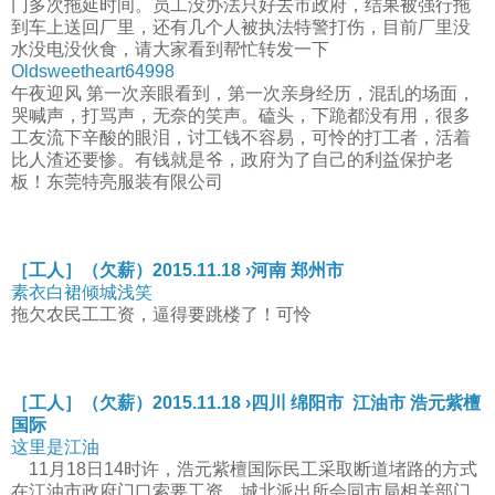
门多次拖延时间。员工没办法只好去市政府，结果被强行拖
到车上送回厂里，还有几个人被执法特警打伤，目前厂里没
水没电没伙食，请大家看到帮忙转发一下
Oldsweetheart64998
午夜迎风 第一次亲眼看到，第一次亲身经历，混乱的场面，
哭喊声，打骂声，无奈的笑声。磕头，下跪都没有用，很多
工友流下辛酸的眼泪，讨工钱不容易，可怜的打工者，活着
比人渣还要惨。有钱就是爷，政府为了自己的利益保护老
板！东莞特亮服装有限公司
［工人］（欠薪）2015.11.18 ›河南 郑州市
素衣白裙倾城浅笑
拖欠农民工工资，逼得要跳楼了！可怜
［工人］（欠薪）2015.11.18 ›四川 绵阳市 江油市 浩元紫檀
国际
这里是江油
11月18日14时许，浩元紫檀国际民工采取断道堵路的方式
在江油市政府门口索要工资，城北派出所会同市局相关部门