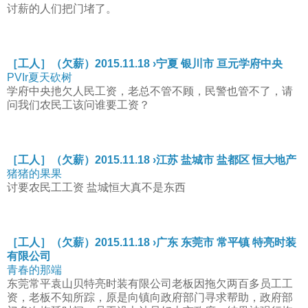
讨薪的人们把门堵了。
［工人］（欠薪）2015.11.18 ›宁夏 银川市 亘元学府中央
PVIr夏天砍树
学府中央扡欠人民工资，老总不管不顾，民警也管不了，请
问我们农民工该问谁要工资？
［工人］（欠薪）2015.11.18 ›江苏 盐城市 盐都区 恒大地产
猪猪的果果
讨要农民工工资 盐城恒大真不是东西
［工人］（欠薪）2015.11.18 ›广东 东莞市 常平镇 特亮时装
有限公司
青春的那端
东莞常平袁山贝特亮时装有限公司老板因拖欠两百多员工工
资，老板不知所踪，原是向镇向政府部门寻求帮助，政府部