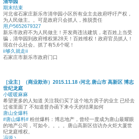
清华园
期末结束
河北省石家庄新乐市清华园小区所有业主去政府呼吁产权，
为人民做主。。可是政府只会抓人，推脱责任
用户5652679327
新乐市政府不为人民做主！开发商违法建筑，老百姓上当受
骗，清华园到政府维权第28天！百姓维权！政府官员抓人！
现在什么社会。抓了有5,6个呢！
ii够久就走ii
石家庄市新乐市政府门口
［业主］（商业欺诈）2015.11.18 ›河北 唐山市 高新区 博志
世纪龙庭
小暖暖麻麻
希望更多的人知道 关注我们买了这个地方房子的业主 已经去
过省里面了 不知道督办函下来今天的结果如何
唐山全爆料
#唐山爆料#
粉丝爆料：博志地产，曾经一度成为唐山最耀眼
的地产公司，可如今。。。。唐山高新区信访办火炬大厦世
纪龙庭维权。
冯源丶