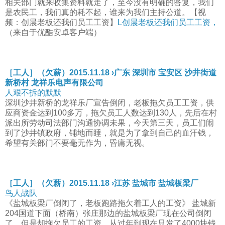
相关部门就来收集资料就走了，至今没有明确的答复，我们
是农民工，我们真的耗不起，谁来为我们主持公道。【视
频：创晨老板还我们员工工资】
L创晨老板还我们员工工资，
（来自于优酷安卓客户端）
［工人］（欠薪）2015.11.18 ›广东 深圳市 宝安区 沙井街道
新桥村 龙祥乐电声有限公司
人艰不拆的默默
深圳沙井新桥的龙祥乐厂宣告倒闭，老板拖欠员工工资，供
应商资金达到100多万，拖欠员工人数达到130人，先后在村
派出所劳动司法部门沟通协调未果，今天第三天，员工们闹
到了沙井镇政府，铺地而睡，就是为了拿到自己的血汗钱，
希望有关部门不要毫无作为，昏庸无视。
［工人］（欠薪）2015.11.18 ›江苏 盐城市 盐城板梁厂
鸟人战队
《盐城板梁厂倒闭了，老板跑路拖欠着工人的工资》 盐城新
204国道下面（桥南）张庄那边的盐城板梁厂现在公司倒闭
了，但是却拖欠员工的工资，从过年到现在只发了4000块钱