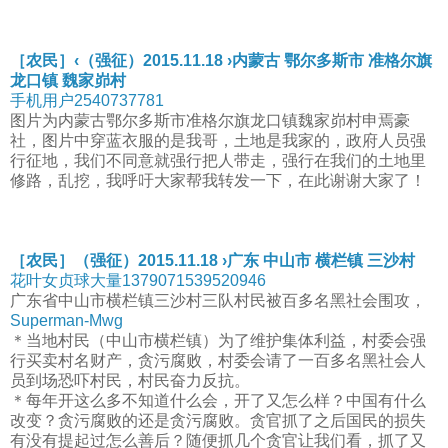
［农民］‹（强征）2015.11.18 ›内蒙古 鄂尔多斯市 准格尔旗
龙口镇 魏家峁村
手机用户2540737781
图片为内蒙古鄂尔多斯市准格尔旗龙口镇魏家峁村申焉豪
社，图片中穿蓝衣服的是我哥，土地是我家的，政府人员强
行征地，我们不同意就强行把人带走，强行在我们的土地里
修路，乱挖，我呼吁大家帮我转发一下，在此谢谢大家了！
［农民］（强征）2015.11.18 ›广东 中山市 横栏镇 三沙村
花叶女贞球大量1379071539520946
广东省中山市横栏镇三沙村三队村民被百多名黑社会围攻，
Superman-Mwg
＊当地村民（中山市横栏镇）为了维护集体利益，村委会强
行买卖村名财产，贪污腐败，村委会请了一百多名黑社会人
员到场恐吓村民，村民奋力反抗。
＊每年开这么多不知道什么会，开了又怎么样？中国有什么
改变？贪污腐败的还是贪污腐败。贪官抓了之后国民的损失
有没有提起过怎么善后？随便抓几个贪官让我们看，抓了又