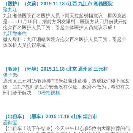
［医护］（欠薪）2015.11.18 ›江西 九江市 湘赣医院
聚九江
九江湘赣医院百名医护人员下雨天拉起横幅抗议！原因竟然
是……11月18日，据前方网友爆料：医院方从四月份就开始
拖欠百名医护人员工资，引起全体医护人员抗议示威！
九江微来往
微友爆料：九江湘赣医院方拖欠百名医护人员工资，引起全
体医护人员抗议示威！
［教师］（环境）2015.11.18 ›北京 通州区 三元村
傻子65
通州区三元村15教师楼前9米处盖违章楼，造成我们楼下沉裂
缝，120户教师的生命安全没有保证，政府不做为，希望有关
部门给予解决。
O秒拍视频
.
［出租车］（黑车）2015.11.18 ›山东 烟台市
鎏御玺
【岀租车上访下午结束】今天中午11点多5位由大家推荐的代