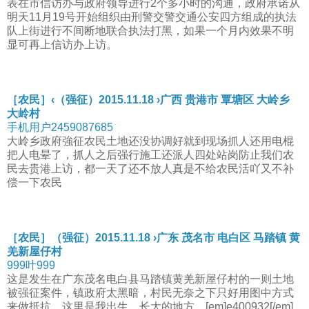
表在市信访办与政府领导进行2个多小时的沟通，政府承诺从
明天11月19号开始组织由刑警交警交通公安四方组成的执法
队上街进行不间断地联合执法打黑，如果一个月内效果不明
显可再上信访办上访。
［农民］‹（强征）2015.11.18 ›广西 贵港市 覃塘区 大岭乡
大岭村
手机用户2459087685
大岭乡政府強征农民土地还没协调好就到现场抓人还用电棍
把人电晕了，抓人之后强行施工还派人四处站岗防止我们农
民去贵港上访，都一天了还不放人真是不给农民活吖又不补
偿一下农民
［农民］（强征）2015.11.18 ›广东 茂名市 电白区 马踏镇 黄
羌新屋仔村
999叶999
这是发生在广东茂名电白县马踏镇黄羌新屋仔村的一则土地
被强征案件，镇政府太黑暗，村民无奈之下只好用图中方式
来做抵抗，这里是我出生、长大的地方，[em]e400932[/em]