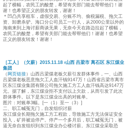
起了横幅，农民工的酸楚，希望有关部门能去帮帮他们！谢
谢！也希望正义的朋友转发，谢谢！
＊凹凸共享租车，虚假交易、分账不均、偷税漏税、拖欠工
资、卸磨杀驴。海口分公司员工一行人，从2000公里以外的
海南来到上海讨薪商谈无果，无奈今天在路边拉起了横幅，
农民工的酸楚，希望有关部门能去帮帮他们！谢谢！也希望
正义的朋友转发！谢谢！
［工人］（欠薪）2015.11.18 ›山西 吕梁市 离石区 东江煤业
集团
（
网页链接
）山西吕梁煤老板欠薪引发群体事件，一、山西
吕梁煤老板恶意拖欠工人血汗钱9147万！山西省吕梁市离市
区东江煤业集团有限公司拖欠施工方工人血汗钱高达9147万
元。据了解，东江煤业拒不支付以上欠款，从而引发了此次
群体事件。以下是东江煤业出具的对账单。
图片：对账单3幅。[一（1）至一（3）]
二、职工喊冤无门，自发组织讨薪
东江煤业长期拖欠施工方工程款，导致施工方无法保证安全
投入，矿井被迫停产。停产一个多月后，职工喊冤无门，被
逼无奈自发组织到东江煤业办公楼讨薪。东江煤业采取恐