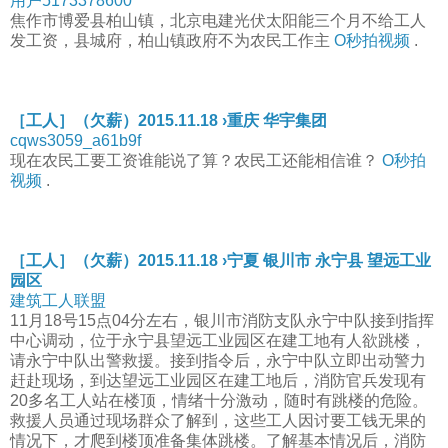
用户5173378600
焦作市博爱县柏山镇，北京电建光伏太阳能三个月不给工人
发工资，县城府，柏山镇政府不为农民工作主
O秒拍视频
.
［工人］（欠薪）2015.11.18 ›重庆 华宇集团
cqws3059_a61b9f
现在农民工要工资谁能说了算？农民工还能相信谁？
O秒拍
视频
.
［工人］（欠薪）2015.11.18 ›宁夏 银川市 永宁县 望远工业
园区
建筑工人联盟
11月18号15点04分左右，银川市消防支队永宁中队接到指挥
中心调动，位于永宁县望远工业园区在建工地有人欲跳楼，
请永宁中队出警救援。接到指令后，永宁中队立即出动警力
赶赴现场，到达望远工业园区在建工地后，消防官兵发现有
20多名工人站在楼顶，情绪十分激动，随时有跳楼的危险。
救援人员通过现场群众了解到，这些工人因讨要工钱无果的
情况下，才爬到楼顶准备集体跳楼。了解基本情况后，消防