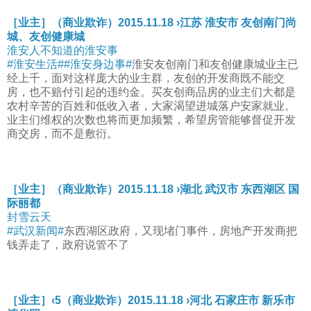
［业主］（商业欺诈）2015.11.18 ›江苏 淮安市 友创南门尚
城、友创健康城
淮安人不知道的淮安事
#淮安生活#
#淮安身边事#
淮安友创南门和友创健康城业主已
经上千，面对这样庞大的业主群，友创的开发商既不能交
房，也不赔付引起的违约金。买友创商品房的业主们大都是
农村辛苦的百姓和低收入者，大家渴望进城落户安家就业。
业主们维权的次数也将而更加频繁，希望房管能够督促开发
商交房，而不是敷衍。
［业主］（商业欺诈）2015.11.18 ›湖北 武汉市 东西湖区 国
际丽都
封雪云天
#武汉新闻#
东西湖区政府，又现堵门事件，房地产开发商把
钱弄走了，政府说管不了
［业主］‹5（商业欺诈）2015.11.18 ›河北 石家庄市 新乐市