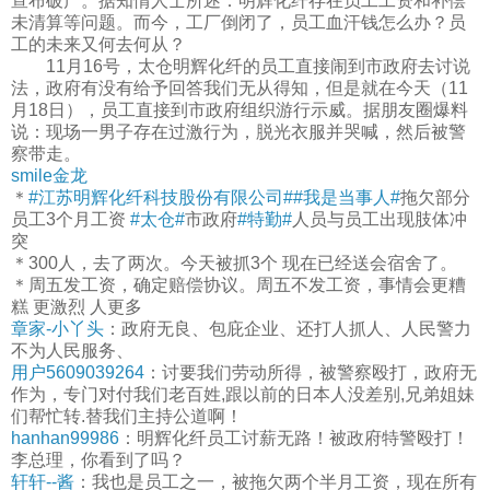
宣布破产。据知情人士所述：明辉化纤存在员工工资和补偿
未清算等问题。而今，工厂倒闭了，员工血汗钱怎么办？员
工的未来又何去何从？
11月16号，太仓明辉化纤的员工直接闹到市政府去讨说
法，政府有没有给予回答我们无从得知，但是就在今天（11
月18日），员工直接到市政府组织游行示威。据朋友圈爆料
说：现场一男子存在过激行为，脱光衣服并哭喊，然后被警
察带走。
smile金龙
＊
#江苏明辉化纤科技股份有限公司#
#我是当事人#
拖欠部分
员工3个月工资
#太仓#
市政府
#特勤#
人员与员工出现肢体冲
突
＊300人，去了两次。今天被抓3个 现在已经送会宿舍了。
＊周五发工资，确定赔偿协议。周五不发工资，事情会更糟
糕 更激烈 人更多
章家-小丫头
：政府无良、包庇企业、还打人抓人、人民警力
不为人民服务、
用户5609039264
：讨要我们劳动所得，被警察殴打，政府无
作为，专门对付我们老百姓,跟以前的日本人没差别,兄弟姐妹
们帮忙转.替我们主持公道啊！
hanhan99986
：明辉化纤员工讨薪无路！被政府特警殴打！
李总理，你看到了吗？
轩轩--酱
：我也是员工之一，被拖欠两个半月工资，现在所有