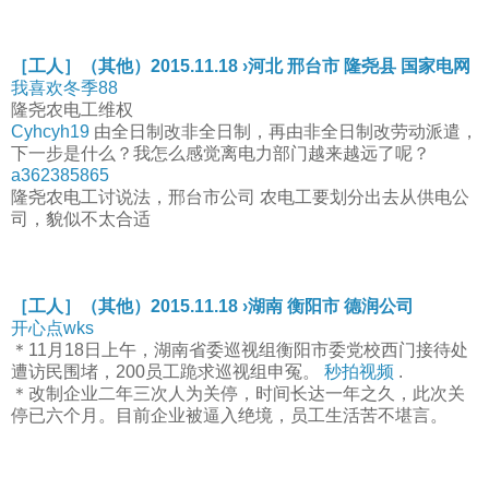
［工人］（其他）2015.11.18 ›河北 邢台市 隆尧县 国家电网
我喜欢冬季88
隆尧农电工维权
Cyhcyh19
由全日制改非全日制，再由非全日制改劳动派遣，
下一步是什么？我怎么感觉离电力部门越来越远了呢？
a362385865
隆尧农电工讨说法，邢台市公司 农电工要划分出去从供电公
司，貌似不太合适
［工人］（其他）2015.11.18 ›湖南 衡阳市 德润公司
开心点wks
＊11月18日上午，湖南省委巡视组衡阳市委党校西门接待处
遭访民围堵，200员工跪求巡视组申冤。
秒拍视频
.
＊改制企业二年三次人为关停，时间长达一年之久，此次关
停已六个月。目前企业被逼入绝境，员工生活苦不堪言。