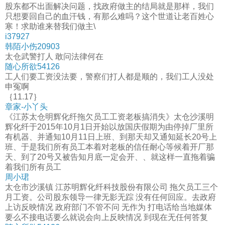
股东都不出面解决问题，找政府做主的结局就是那样，我们
只想要回自己的血汗钱，有那么难吗？这个世道让老百姓心
寒！求助谁来替我们做主\
i37927
韩陌小伤20903
太仓武警打人 敢问法律何在
随心所欲54126
工人们要工资没法要，警察们打人都是顺的，我们工人没处
申冤啊
｛11.17｝
章家-小丫头
《江苏太仓明辉化纤拖欠员工工资老板搞消失》太仓沙溪明
辉化纤于2015年10月1日开始以放国庆假期为由停掉厂里所
有机器、并通知10月11日上班、到那天却又通知延长20号上
班、于是我们所有员工本着对老板的信任耐心等候着开厂那
天、到了20号又被告知月底一定会开、、就这样一直拖着骗
着我们所有员工
周小珺
太仓市沙溪镇 江苏明辉化纤科技股份有限公司 拖欠员工三个
月工资。公司股东领导一律无影无踪 没有任何回应。去政府
上访反映情况 政府部门不管不问 无作为 打电话给当地媒体
要么不接电话要么就说会向上反映情况 到现在无任何答复