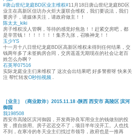
#唐山世纪龙庭BD区业主维权#
11月18日唐山世纪龙庭BD区
业主在高新区信访办火炬大厦联合维权，我们要说法，我们
要房子，请媒体关注，请政府做主！！
陈太太_kiki
房子维权没人管啊，等待的感觉好焦急！！赶紧交房吧，都
是辛苦钱！！！！！！！集齐九张，召唤神龙！！
玉少YS
十一月十八日世纪龙庭BD区高新区维权未得到任何结果，交
钱两年多了未签购房合同，交房遥遥无期现在的社会让老百
姓怎么办啊？
石英琴07516
实际龙庭业主们来维权了 这次会出结果吧 好多警察呀 快来关
注 帮忙转发
O秒拍视频
.
［业主］（商业欺诈）2015.11.18 ›陕西 西安市 高陵区 滨河
御园
我198508
西安市高陵区滨河御园，开发商孙良军用业主的钱做别的投
资，擅自捺用。房子迟迟交不了，项目半年没开工。人也找
不到，在寒冷的冬天业主们找过市领导，政府也是一推再