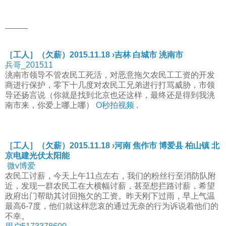
_____
［工人］（欠薪）2015.11.18 ›吉林 白城市 洮南市
兵哥_201511
洮南市领导不管农民工死活，对恶意拖欠农民工工资的开发
商进行保护，零下十几度对农民工兄弟进行打骂威胁，市领
导还扬言说（你就是找到北京也还这样，最终还是得到我洮
南市来，你爱上哪上哪）
O秒拍视频
.
［工人］（欠薪）2015.11.18 ›河南 焦作市 博爱县 柏山镇 北
京电建光伏太阳能
微v博爱
农民工讨薪，今天上午11点左右，我们的粉丝行至消防队附
近，发现一群农民工在大横幅讨薪，甚至想拦路讨薪，希望
政府出门帮助其讨回拖欠的工资。昨天刚下过雨，早上气温
最高6-7度，他们就这样悲哀的通过无奈的行为诉说着他们的
不幸。