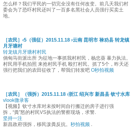
怎么样？我们平民的一切完全没有任何改变。前几天我们村
委会为了恐吓村民还叫了一百多名黑社会人员强行买卖土
地。
［农民］‹5（强征）2015.11.18 ›云南 昆明市 禄劝县 转龙镇
月牙塘村
转龙镇月牙塘村村民
倘甸马街派出所 为征地一事抓我村村民，杨忠葵 暴力执法。
村民用手机拍照 来抢村民手机 殴打村民。抓了5个，昨天还
强行把我们的农田征收了，帮我们转发吧
O秒拍视频
［农民］（强拆）2015.11.18 ›浙江 绍兴市 新昌县 钦寸水库
vlook微录客
【视频】钦寸水库对未按时间自行搬迁的房子进行强
拆，“粪”怒的村民VS执法的警察现场，求警.
坚持一注
新昌政府强拆，移民泼粪反抗。
秒拍视频
.