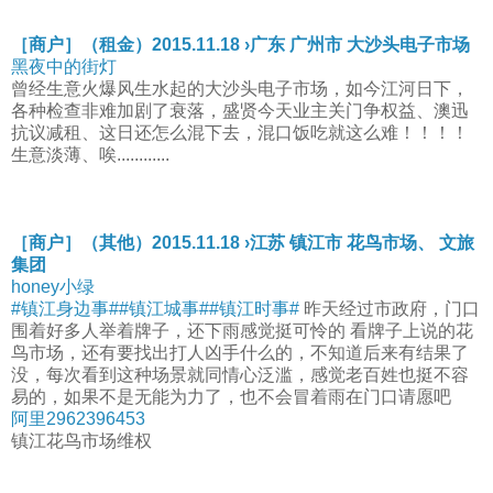
［商户］（租金）2015.11.18 ›广东 广州市 大沙头电子市场
黑夜中的街灯
曾经生意火爆风生水起的大沙头电子市场，如今江河日下，
各种检查非难加剧了衰落，盛贤今天业主关门争权益、澳迅
抗议减租、这日还怎么混下去，混口饭吃就这么难！！！！
生意淡薄、唉............
［商户］（其他）2015.11.18 ›江苏 镇江市 花鸟市场、 文旅
集团
honey小绿
#镇江身边事#
#镇江城事#
#镇江时事#
昨天经过市政府，门口
围着好多人举着牌子，还下雨感觉挺可怜的 看牌子上说的花
鸟市场，还有要找出打人凶手什么的，不知道后来有结果了
没，每次看到这种场景就同情心泛滥，感觉老百姓也挺不容
易的，如果不是无能为力了，也不会冒着雨在门口请愿吧
阿里2962396453
镇江花鸟市场维权