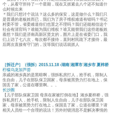
个，从看守所待了一个星期，现在又抓紧去八个还不知道什
么时候出来
＊我们只想讨个说法？这么多的保安，这是做什么？我们只
是普通的老板姓而已，我们为了房子维权难道有错吗？书记
村委不管，省委难道你们也置之不理吗？我们还能相信这个
社会有清官吗？谁能为我们维权？谁又能替我们这些老板姓
着想？我们是济南高新区贤文的，图片上是在省委门口，我
们上访了七八次，每次都不接待，直到村民跪下才接待，最
后两次直接有守门的，没等我们说话就抓人
［拆迁户］（强拆）2015.11.18 ›湖南 湘潭市 湘乡市 夏梓桥
柠檬乌龙加芦荟
亲戚的湘乡真的是黑暗啊，强拆私房打人，抢手机，限制人
生自由，儿子在部队保卫国家，母亲被黑势力打在地上，保
国丢了家，公道在哪里啊。。、
长沙圈
【儿子部队保家卫国 母亲在家被打倒在地】湘乡夏梓桥，强
拆私房打人，抢手机，限制人生自由，儿子在部队保卫国
家，母亲被黑势力打在地上，保国丢了家，公道在哪里？请
相关人员给一个合理的说法！另外封锁消息不是解决事情的