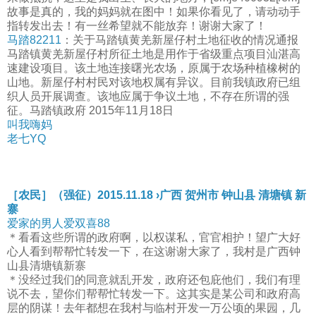
故事是真的，我的妈妈就在图中！如果你看见了，请动动手
指转发出去！有一丝希望就不能放弃！谢谢大家了！
马踏82211
：关于马踏镇黄羌新屋仔村土地征收的情况通报
马踏镇黄羌新屋仔村所征土地是用作于省级重点项目汕湛高
速建设项目。该土地连接曙光农场，原属于农场种植橡树的
山地。新屋仔村村民对该地权属有异议。目前我镇政府已组
织人员开展调查。该地应属于争议土地，不存在所谓的强
征。马踏镇政府 2015年11月18日
叫我嗨妈
老七YQ
［农民］（强征）2015.11.18 ›广西 贺州市 钟山县 清塘镇 新
寨
爱家的男人爱双喜88
＊看看这些所谓的政府啊，以权谋私，官官相护！望广大好
心人看到帮帮忙转发一下，在这谢谢大家了，我村是广西钟
山县清塘镇新寨
＊没经过我们的同意就乱开发，政府还包庇他们，我们有理
说不去，望你们帮帮忙转发一下。这其实是某公司和政府高
层的阴谋！去年都想在我村与临村开发一万公顷的果园，几