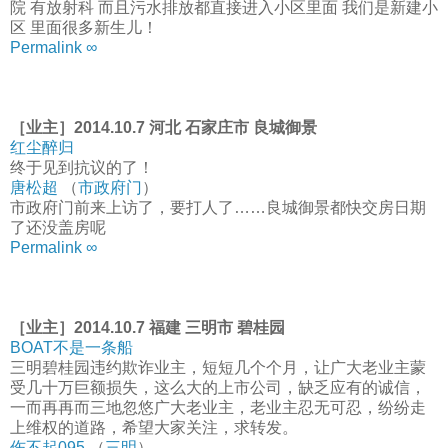
院 有放射科 而且污水排放都直接进入小区里面 我们是新建小
区 里面很多新生儿！
Permalink ∞
［业主］2014.10.7 河北 石家庄市 良城御景
红尘醉归
终于见到抗议的了！
唐松超
（
市政府门
）
市政府门前来上访了，要打人了……良城御景都快交房日期
了还没盖房呢
Permalink ∞
［业主］2014.10.7 福建 三明市 碧桂园
BOAT不是一条船
三明碧桂园违约欺诈业主，短短几个个月，让广大老业主蒙
受几十万巨额损失，这么大的上市公司，缺乏应有的诚信，
一而再再而三地忽悠广大老业主，老业主忍无可忍，纷纷走
上维权的道路，希望大家关注，求转发。
伤不起095
（
三明
）