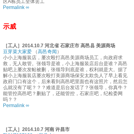
区A栋员工全体罢工
Permalink ∞
示威
［工人］2014.10.7 河北省 石家庄市 高邑县 美源商场
豆芽菜大家爱
（
高邑奇闻
）
小小上海服装店，屡次殴打高邑美源商场员工，向政府求
救，无人敢管。张领导是谁，小上海服装店后台是谁？高邑
贴吧上屡次发帖被删，张领导到底是谁，权利就是大。据了
解小上海服装店屡次殴打美源商场保安太欺负人了早上看见
政府门口有这个，后来看到高邑吧里面也有这照片，然后怎
么就没有了呢？？？难道是后台发话了？张领导，你真牛？
能管控高邑吧？删贴了，还能管控，石家庄吧，纪检委网
吗？？
Permalink ∞
［工人］2014.10.7 河南 许昌市