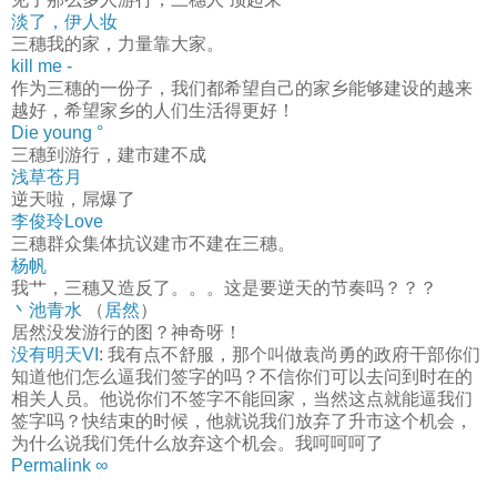
淡了，伊人妆
三穗我的家，力量靠大家。
kill me -
作为三穗的一份子，我们都希望自己的家乡能够建设的越来
越好，希望家乡的人们生活得更好！
Die young °
三穗到游行，建市建不成
浅草苍月
逆天啦，屌爆了
李俊玲Love
三穗群众集体抗议建市不建在三穗。
杨帆
我艹，三穗又造反了。。。这是要逆天的节奏吗？？？
丶池青水
（
居然
）
居然没发游行的图？神奇呀！
没有明天VI
: 我有点不舒服，那个叫做袁尚勇的政府干部你们
知道他们怎么逼我们签字的吗？不信你们可以去问到时在的
相关人员。他说你们不签字不能回家，当然这点就能逼我们
签字吗？快结束的时候，他就说我们放弃了升市这个机会，
为什么说我们凭什么放弃这个机会。我呵呵呵了
Permalink ∞