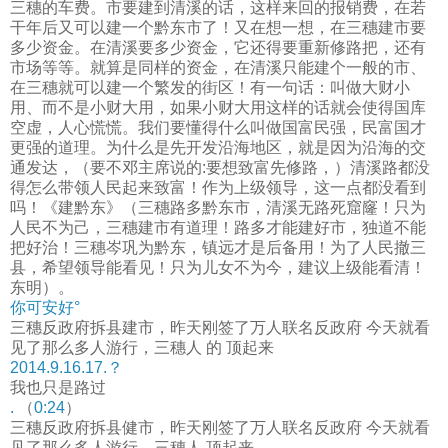
三穗的车费。市要建到清溪的话，这样来回的报销费，在若
干年后又可以建一个黔东市了！又在想一想，在三穗建市要
多少资金。在清溪要多少资金，它还得要重新修路把，还有
市场等等。就算是同样的资金，在清溪只能建个一般的市、
在三穗就可以建一个繁发的街区！有一句话：叫做大财小
用、而不是小财大用，如果小财大用这样的话就会使得国库
空虚，人心慌慌。我们要懂得什么叫做国富民强，民富国才
更强的道理。为什么是先开发沿海地区，就是因为沿海的交
通发达，（要不邓主席说的:要想致富先修路，）清溪路都没
得怎么带领人民起来致富！作为上级领导，这一点都没看到
吗！《建黔东》（三穗路多黔东市，清溪无路死窟窿！只为
人民不为己，三穗建市有道理！路多才能建好市，独道不能
把好治！三穗岑巩为黔东，镇远才是后备用！为了人民撤三
县，希望领导能看见！只为儿女不为今，建议上级能看清！
东明）。
你可安好°
三穗反政府拆县建市，昨天刚签了万人联名反政府 今天就看
见了那么多人游行，三穗人 的 顶起来
2014.9.16.17.？
我也只是路过
.
（
0:24
）
三穗反政府拆县健市，昨天刚签了万人联名反政府 今天就看
见了那么多人游行，三穗人 顶起来