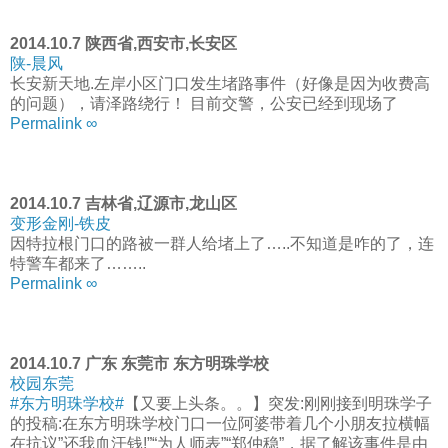
2014.10.7 陕西省,西安市,长安区
陕-晨风
长安新天地.左岸小区门口发生堵路事件（好像是因为收费高
的问题），请泽路绕行！ 目前交警，公安已经到现场了
Permalink ∞
2014.10.7 吉林省,辽源市,龙山区
变形金刚-铁皮
因特拉根门口的路被一群人给堵上了…..不知道是咋的了，连
特警车都来了……..
Permalink ∞
2014.10.7 广东 东莞市 东方明珠学校
校园东莞
#东方明珠学校#
【又要上头条。。】突发:刚刚接到明珠学子
的投稿:在东方明珠学校门口一位阿婆带着几个小朋友拉横幅
在抗议”还我血汗钱!”“为人师表”“郑仲稳”，据了解该事件是由