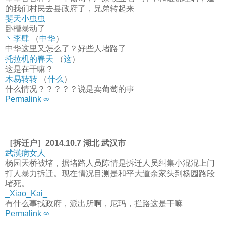
的我们村民去县政府了，兄弟转起来
斐天小虫虫
卧槽暴动了
丶李肆
（
中华
）
中华这里又怎么了？好些人堵路了
托拉机的春天
（
这
）
这是在干嘛？
木易转转
（
什么
）
什么情况？？？？？说是卖葡萄的事
Permalink ∞
［拆迁户］2014.10.7 湖北 武汉市
武漢病女人
杨园天桥被堵，据堵路人员陈情是拆迁人员纠集小混混上门
打人暴力拆迁。现在情况目测是和平大道余家头到杨园路段
堵死。
_Xiao_Kai_
有什么事找政府，派出所啊，尼玛，拦路这是干嘛
Permalink ∞