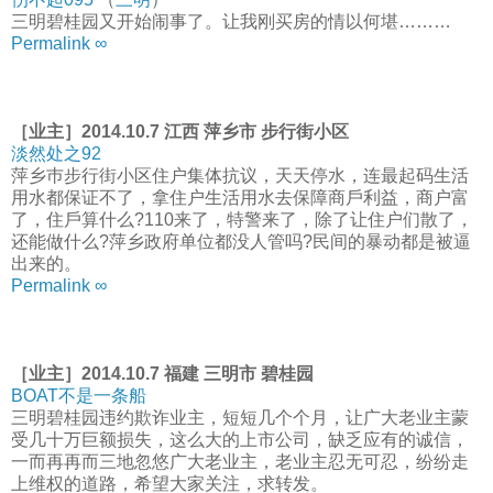
三明碧桂园又开始闹事了。让我刚买房的情以何堪………
Permalink ∞
［业主］2014.10.7 江西 萍乡市 步行街小区
淡然处之92
萍乡巿步行街小区住户集体抗议，天天停水，连最起码生活
用水都保证不了，拿住户生活用水去保障商戶利益，商户富
了，住戶算什么?110来了，特警来了，除了让住户们散了，
还能做什么?萍乡政府单位都没人管吗?民间的暴动都是被逼
出来的。
Permalink ∞
［业主］2014.10.7 福建 三明市 碧桂园
BOAT不是一条船
三明碧桂园违约欺诈业主，短短几个个月，让广大老业主蒙
受几十万巨额损失，这么大的上市公司，缺乏应有的诚信，
一而再再而三地忽悠广大老业主，老业主忍无可忍，纷纷走
上维权的道路，希望大家关注，求转发。