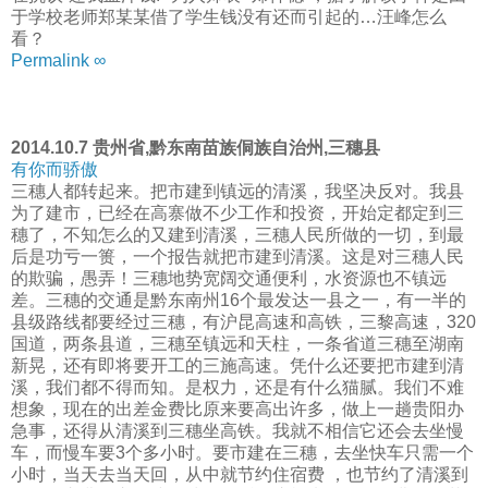
于学校老师郑某某借了学生钱没有还而引起的…汪峰怎么
看？
Permalink ∞
2014.10.7 贵州省,黔东南苗族侗族自治州,三穗县
有你而骄傲
三穗人都转起来。把市建到镇远的清溪，我坚决反对。我县
为了建市，已经在高寨做不少工作和投资，开始定都定到三
穗了，不知怎么的又建到清溪，三穗人民所做的一切，到最
后是功亏一篑，一个报告就把市建到清溪。这是对三穗人民
的欺骗，愚弄！三穗地势宽阔交通便利，水资源也不镇远
差。三穗的交通是黔东南州16个最发达一县之一，有一半的
县级路线都要经过三穗，有沪昆高速和高铁，三黎高速，320
国道，两条县道，三穗至镇远和天柱，一条省道三穗至湖南
新晃，还有即将要开工的三施高速。凭什么还要把市建到清
溪，我们都不得而知。是权力，还是有什么猫腻。我们不难
想象，现在的出差金费比原来要高出许多，做上一趟贵阳办
急事，还得从清溪到三穗坐高铁。我就不相信它还会去坐慢
车，而慢车要3个多小时。要市建在三穗，去坐快车只需一个
小时，当天去当天回，从中就节约住宿费 ，也节约了清溪到