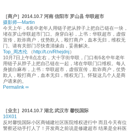
［商户］2014.10.7 河南 信阳市 罗山县 华联超市
摄影师—Martin
今天上午，6名中老年人用链子把从脖子上把自己链在一块，
堵在罗山华联超市门口。身穿白衫，上书：华联超市，虚假
宣传，欺诈商户，仗势欺人，殴打商户，血本无归，维权无
门。请有关部门尽快查清缘由，妥善解决。
Top_周杰伦
（
http://t.cn/Rhejdnj
）
10月7日上午8点左右，大十字街华联，门口有6名中年老年
用链子从脖子上把自己链在一起，堵在华联门口维权。每人
身披白麻布，上书：华联超市，虚假宣传，欺诈商户，仗势
欺人，殴打商户，血本无归，维权无门。怀疑这几个人是商
户请来的。
Permalink ∞
［业主］2014.10.7 湖北 武汉市 馨悦国际
10X01
反对馨悦国际小区商铺建社区医院维权进行中 而且今天有位
警察还动手打人了！开发商之前说是修建超市 结果是全科医