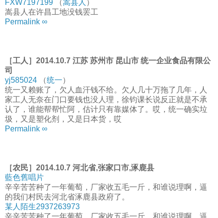
FXW7197199
（
嵩县人
）
嵩县人在许昌工地没钱罢工
Permalink ∞
［工人］2014.10.7 江苏 苏州市 昆山市 统一企业食品有限公
司
yj585024
（
统一
）
统一又赖账了，欠人血汗钱不给。欠人几十万拖了几年，人
家工人无奈在门口要钱也没人理，徐钧课长说反正就是不承
认了，谁能帮帮忙阿，估计只有靠媒体了。哎，统一确实垃
圾，又是塑化剂，又是日本货，哎
Permalink ∞
［农民］2014.10.7 河北省,张家口市,涿鹿县
藍色舊唱片
辛辛苦苦种了一年葡萄，厂家收五毛一斤，和谁说理啊，逼
的我们村民去河北省涿鹿县政府了。
某人陌生2937263973
辛辛苦苦种了一年葡萄，厂家收五毛一斤，和谁说理啊，逼